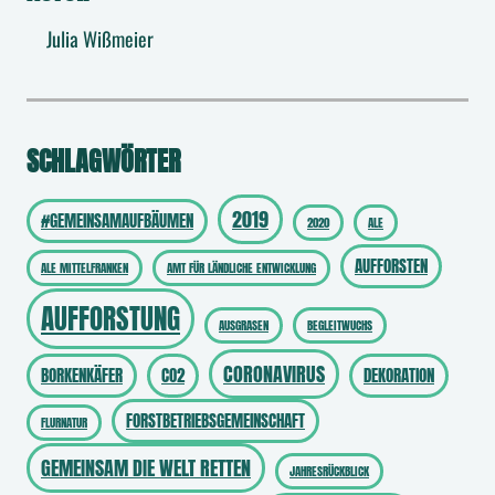
Julia Wißmeier
SCHLAGWÖRTER
2019
#GEMEINSAMAUFBÄUMEN
2020
ALE
AUFFORSTEN
ALE MITTELFRANKEN
AMT FÜR LÄNDLICHE ENTWICKLUNG
AUFFORSTUNG
AUSGRASEN
BEGLEITWUCHS
CORONAVIRUS
BORKENKÄFER
CO2
DEKORATION
FORSTBETRIEBSGEMEINSCHAFT
FLURNATUR
GEMEINSAM DIE WELT RETTEN
JAHRESRÜCKBLICK