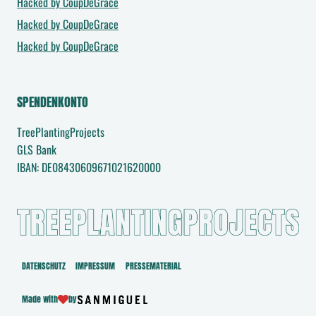
n
Hacked by CoupDeGrace
f
Hacked by CoupDeGrace
r
Hacked by CoupDeGrace
a
g
e
SPENDENKONTO
a
TreePlantingProjects
b
GLS Bank
s
IBAN: DE08430609671021620000
e
n
d
e
n
DATENSCHUTZ
IMPRESSUM
PRESSEMATERIAL
Made with
by