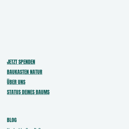
o
n
t
a
k
t
f
o
JETZT SPENDEN
r
BAUKASTEN NATUR
m
u
ÜBER UNS
l
STATUS DEINES BAUMS
a
r
-
BLOG
A