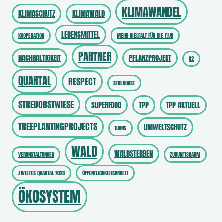
KLIMAWANDEL
KLIMASCHUTZ
KLIMAWALD
LEBENSMITTEL
KOOPERATION
MEHR VIELFALT FÜR DIE FLUR
PARTNER
NACHHALTIGKEIT
PFLANZPROJEKT
Q2
QUARTAL
RESPECT
STREUOBST
STREUOBSTWIESE
SUPERFOOD
TPP
TPP AKTUELL
TREEPLANTINGPROJECTS
UMWELTSCHUTZ
TURNS
WALD
WALDSTERBEN
VERANSTALTUNGEN
ZUKUNFTSBAUM
ZWEITES QUARTAL 2023
ÖFFENTLICHKEITSARBEIT
ÖKOSYSTEM