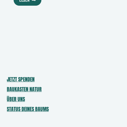
GIBT
VOLLGAS
IN
DER
FLUR:
MIT
SCHLAUER
IT
ZU
MEHR
NATURNAHEN
LEBENSRÄUMEN
JETZT SPENDEN
BAUKASTEN NATUR
ÜBER UNS
STATUS DEINES BAUMS