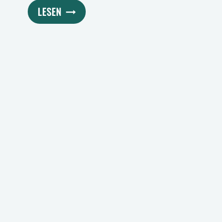
ÜBST
LESEN
DU
NOCH
ODER
PFLANZT
DU
SCHON?