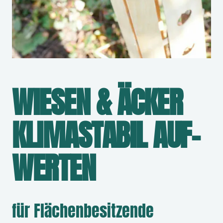
WIESEN & ÄCKER
KLIMA­STABIL
AUF­
WERTEN
für Flächenbesitzende