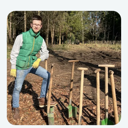
UNSERE
ZUKUNFT:
TPP
FEIERT
SOMMERFEST