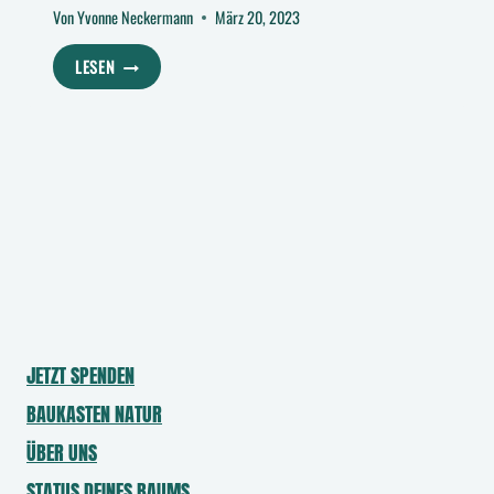
Von
Yvonne Neckermann
März 20, 2023
AUFFORSTUNG
LESEN
IN
OBERASBACH
MIT
DEM
DIETRICH-
BONHOEFFER-
GYMNASIUM
JETZT SPENDEN
BAUKASTEN NATUR
ÜBER UNS
STATUS DEINES BAUMS