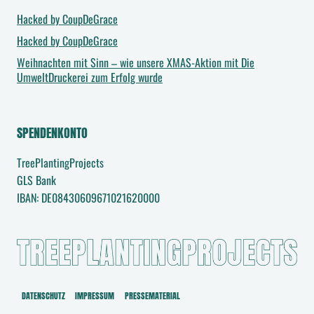
n
Hacked by CoupDeGrace
f
Hacked by CoupDeGrace
r
Weihnachten mit Sinn – wie unsere XMAS-Aktion mit Die
UmweltDruckerei zum Erfolg wurde
a
g
e
SPENDENKONTO
a
b
TreePlantingProjects
s
GLS Bank
e
IBAN: DE08430609671021620000
n
d
e
n
DATENSCHUTZ
IMPRESSUM
PRESSEMATERIAL