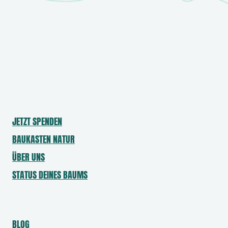
o
n
t
a
k
t
f
o
JETZT SPENDEN
r
BAUKASTEN NATUR
m
u
ÜBER UNS
l
STATUS DEINES BAUMS
a
r
-
BLOG
A